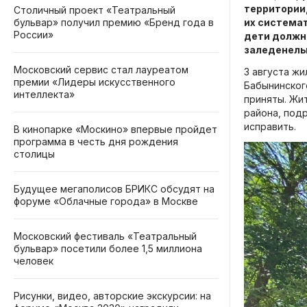
территории,
Столичный проект «Театральный
бульвар» получил премию «Бренд года в
их система
России»
дети должны
заледенелы
Московский сервис стал лауреатом
3 августа ж
премии «Лидеры искусственного
Бабынинского
интеллекта»
приняты. Жи
района, под
исправить.
В кинопарке «Москино» впервые пройдет
программа в честь дня рождения
столицы
Будущее мегаполисов БРИКС обсудят на
форуме «Облачные города» в Москве
Московский фестиваль «Театральный
бульвар» посетили более 1,5 миллиона
человек
Рисунки, видео, авторские экскурсии: на