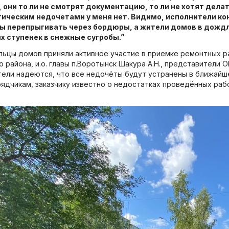
 они то ли не смотрят документацию, то ли не хотят дел
тическим недочетами у меня нет. Видимо, исполнители ко
 перепрыгивать через бордюры, а жители домов в дождли
х ступенек в снежные сугробы.”
ильцы домов приняли активное участие в приемке ремонтных 
 района, и.о. главы п.Воротынск Шакура А.Н., представители
тели надеются, что все недочёты будут устранены в ближай
рядчикам, заказчику известно о недостатках проведённых раб