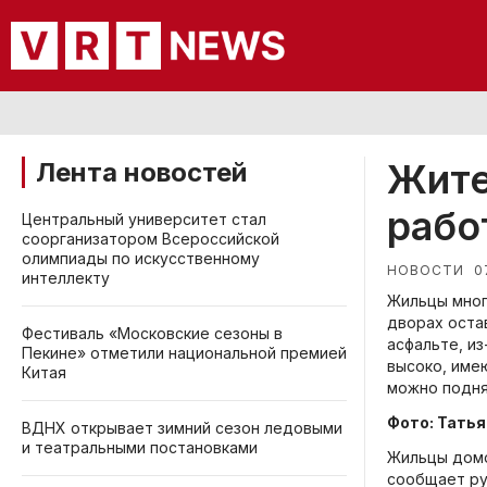
Жите
Лента новостей
рабо
Центральный университет стал
соорганизатором Всероссийской
олимпиады по искусственному
0
НОВОСТИ
интеллекту
Жильцы мног
дворах оста
Фестиваль «Московские сезоны в
асфальте, и
Пекине» отметили национальной премией
высоко, име
Китая
можно подня
Фото: Тать
ВДНХ открывает зимний сезон ледовыми
и театральными постановками
Жильцы домо
сообщает ру