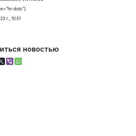
le=”hr-dots”]
3 г., 10:51
иться новостью