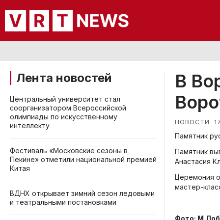
В Во
Лента новостей
Воро
Центральный университет стал
соорганизатором Всероссийской
олимпиады по искусственному
1
НОВОСТИ
интеллекту
Памятник ру
Фестиваль «Московские сезоны в
Памятник вы
Пекине» отметили национальной премией
Анастасия Кл
Китая
Церемония о
мастер-клас
ВДНХ открывает зимний сезон ледовыми
и театральными постановками
Фото: М.Ло