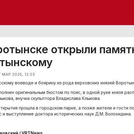
ротынске открыли памят
тынскому
7 МАР 2025, 12:23
сскому воеводе и боярину из рода верховских князей Воротын
полнен оригинальным бюстом по пояс, в одной руке князя рас
ыкова, внучка скульптора Владислава Клыкова.
ткрытия прошла в городском парке, а позже жители и гости п
с и выступление доктора исторических наук Д.М. Волохидина.
бковский / VRTNews