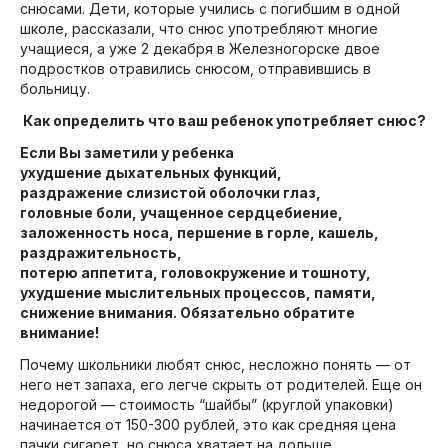
снюсами. Дети, которые учились с погибшим в одной
школе, рассказали, что снюс употребляют многие
учащиеся, а уже 2 декабря в Железногорске двое
подростков отравились снюсом, отправившись в
больницу.
Как определить что ваш ребенок употребляет снюс?
Если Вы заметили у ребенка
ухудшение дыхательных функций,
раздражение слизистой оболочки глаз,
головные боли, учащенное сердцебиение,
заложенность носа, першение в горле, кашель,
раздражительность,
потерю аппетита, головокружение и тошноту,
ухудшение мыслительных процессов, памяти,
снижение внимания. Обязательно обратите
внимание!
Почему школьники любят снюс, несложно понять — от
него нет запаха, его легче скрыть от родителей. Еще он
недорогой — стоимость “шайбы” (круглой упаковки)
начинается от 150-300 рублей, это как средняя цена
пачки сигарет, но снюса хватает на дольше.