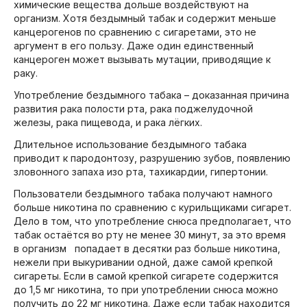
химические вещества дольше воздействуют на
организм. Хотя бездымный табак и содержит меньше
канцерогенов по сравнению с сигаретами, это не
аргумент в его пользу. Даже один единственный
канцероген может вызывать мутации, приводящие к
раку.
Употребление бездымного табака – доказанная причина
развития рака полости рта, рака поджелудочной
железы, рака пищевода, и рака лёгких.
Длительное использование бездымного табака
приводит к пародонтозу, разрушению зубов, появлению
зловонного запаха изо рта, тахикардии, гипертонии.
Пользователи бездымного табака получают намного
больше никотина по сравнению с курильщиками сигарет.
Дело в том, что употребление снюса предполагает, что
табак остаётся во рту не менее 30 минут, за это время
в организм попадает в десятки раз больше никотина,
нежели при выкуривании одной, даже самой крепкой
сигареты. Если в самой крепкой сигарете содержится
до 1,5 мг никотина, то при употреблении снюса можно
получить до 22 мг никотина. Даже если табак находится