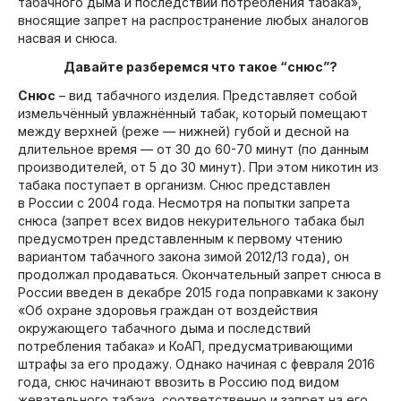
табачного дыма и последствий потребления табака»,
вносящие запрет на распространение любых аналогов
насвая и снюса.
Давайте разберемся что такое “снюс”?
Снюс
– вид табачного изделия. Представляет собой
измельчённый увлажнённый табак, который помещают
между верхней (реже — нижней) губой и десной на
длительное время — от 30 до 60-70 минут (по данным
производителей, от 5 до 30 минут). При этом никотин из
табака поступает в организм. Снюс представлен
в России с 2004 года. Несмотря на попытки запрета
снюса (запрет всех видов некурительного табака был
предусмотрен представленным к первому чтению
вариантом табачного закона зимой 2012/13 года), он
продолжал продаваться. Окончательный запрет снюса в
России введен в декабре 2015 года поправками к закону
«Об охране здоровья граждан от воздействия
окружающего табачного дыма и последствий
потребления табака» и КоАП, предусматривающими
штрафы за его продажу. Однако начиная с февраля 2016
года, снюс начинают ввозить в Россию под видом
жевательного табака, соответственно и запрет на его