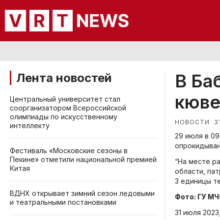
В Ба
Лента новостей
кюве
Центральный университет стал
соорганизатором Всероссийской
олимпиады по искусственному
3
НОВОСТИ
интеллекту
29 июля в 0
опрокидыван
Фестиваль «Московские сезоны в
Пекине» отметили национальной премией
“На месте р
Китая
области, па
3 единицы те
ВДНХ открывает зимний сезон ледовыми
Фото: ГУ МЧ
и театральными постановками
31 июля 2023,