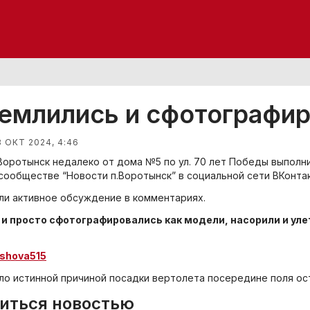
емлились и сфотографи
8 ОКТ 2024, 4:46
.Воротынск недалеко от дома №5 по ул. 70 лет Победы выполни
 сообществе “Новости п.Воротынск” в социальной сети ВКонтак
ли активное обсуждение в комментариях.
и просто сфотографировались как модели, насорили и улет
.
ashova515
ло истинной причиной посадки вертолета посередине поля ост
иться новостью