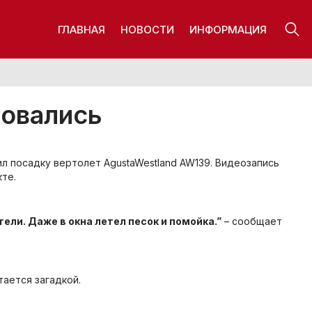
ГЛАВНАЯ
НОВОСТИ
ИНФОРМАЦИЯ
ровались
л посадку вертолет AgustaWestland AW139. Видеозапись
те.
ели. Даже в окна летел песок и помойка.”
– сообщает
ается загадкой.