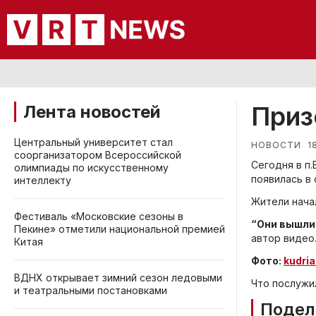
Приз
Лента новостей
Центральный университет стал
1
НОВОСТИ
соорганизатором Всероссийской
Сегодня в п
олимпиады по искусственному
появилась в
интеллекту
Жители нача
Фестиваль «Московские сезоны в
“Они вышли 
Пекине» отметили национальной премией
автор видео
Китая
Фото:
kudri
ВДНХ открывает зимний сезон ледовыми
Что послужи
и театральными постановками
Подел