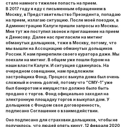
стало намного тяжелее попасть на прием.
В 2017 году я еду с письменным обращением в
Москву, в Представительство Президента, попадаю
на прием, излагаю ситуацию. После моей поездки, в
Администрацию Калуги пришли запросы из Москвы.
Мне тут же поступил звонок и приглашение на прием
к Денисову. Далее нас пригласили на митинг
обманутых дольщиков, тоже в Москву, потому, что
мы вышли на Ассоциацию обманутых дольщиков
России. К нам прикрепили своего куратора даже. Мы
поехали на митинг. В общем уже пошли буром на
наши власти Калуги. И ситуация сдвинулась. На
очередном совещании, нам предложили
застройщика Фонд. Процесс выкупа дома был очень
сложный и очень долгий, потому что “СМУ-1” уже
был банкротом и имущество должно было быть
продано с торгов. Фонд официально заходил на
электронную площадку торгов и выкупал дом. У
дольщиков с Фондом своя договоренность,
подписано Соглашение о взаимодействии.
Оно подписано для страховки дольщиков, чтобы не
получилось, что людей опять кинут. 12 февраля 2020