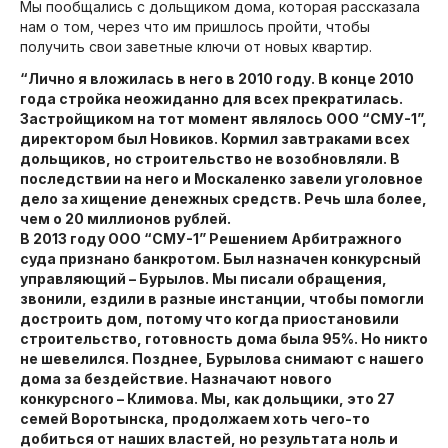
Мы пообщались с дольщиком дома, которая рассказала
нам о том, через что им пришлось пройти, чтобы
получить свои заветные ключи от новых квартир.
“Лично я вложилась в него в 2010 году. В конце 2010
года стройка неожиданно для всех прекратилась.
Застройщиком на тот момент являлось ООО “СМУ-1”,
директором был Новиков. Кормил завтраками всех
дольщиков, но строительство не возобновляли. В
последствии на него и Москаленко завели уголовное
дело за хищение денежных средств. Речь шла более,
чем о 20 миллионов рублей.
В 2013 году ООО “СМУ-1” Решением Арбитражного
суда признано банкротом. Был назначен конкурсный
управляющий – Бурылов. Мы писали обращения,
звонили, ездили в разные инстанции, чтобы помогли
достроить дом, потому что когда приостановили
строительство, готовность дома была 95%. Но никто
не шевелился. Позднее, Бурылова снимают с нашего
дома за бездействие. Назначают нового
конкурсного – Климова. Мы, как дольщики, это 27
семей Воротынска, продолжаем хоть чего-то
добиться от наших властей, но результата ноль и