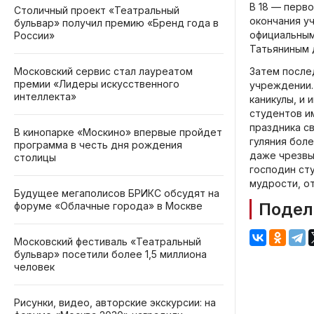
В 18 — перв
Столичный проект «Театральный
окончания уч
бульвар» получил премию «Бренд года в
официальным
России»
Татьяниным 
Московский сервис стал лауреатом
Затем послед
премии «Лидеры искусственного
учреждении.
интеллекта»
каникулы, и
студентов и
праздника с
В кинопарке «Москино» впервые пройдет
гуляния боле
программа в честь дня рождения
даже чрезвы
столицы
господин сту
мудрости, о
Будущее мегаполисов БРИКС обсудят на
Подел
форуме «Облачные города» в Москве
Московский фестиваль «Театральный
бульвар» посетили более 1,5 миллиона
человек
Рисунки, видео, авторские экскурсии: на