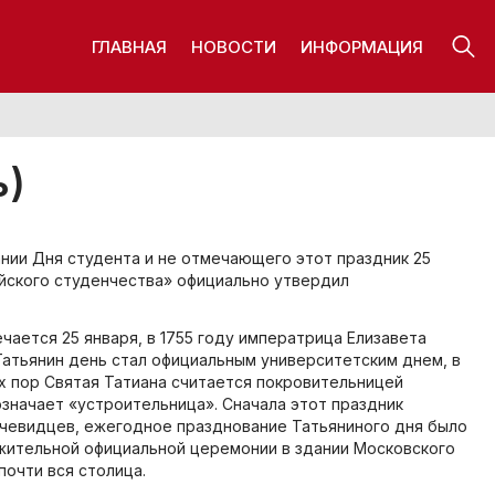
ГЛАВНАЯ
НОВОСТИ
ИНФОРМАЦИЯ
ь)
ании Дня студента и не отмечающего этот праздник 25
ийского студенчества» официально утвердил
чается 25 января, в 1755 году императрица Елизавета
Татьянин день стал официальным университетским днем, в
х пор Святая Татиана считается покровительницей
означает «устроительница». Сначала этот праздник
очевидцев, ежегодное празднование Татьяниного дня было
жительной официальной церемонии в здании Московского
почти вся столица.