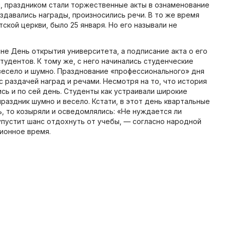
им, праздником стали торжественные акты в ознаменование
аздавались награды, произносились речи. В то же время
кой церкви, было 25 января. Но его называли не
 не День открытия университета, а подписание акта о его
удентов. К тому же, с него начинались студенческие
 весело и шумно. Празднование «профессионального» дня
 раздачей наград и речами. Несмотря на то, что история
сь и по сей день. Студенты как устраивали широкие
праздник шумно и весело. Кстати, в этот день квартальные
, то козыряли и осведомлялись: «Не нуждается ли
 упустит шанс отдохнуть от учебы, — согласно народной
ионное время.