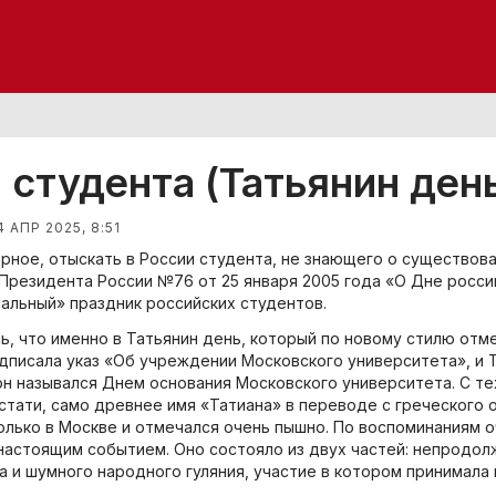
 студента (Татьянин ден
4 АПР 2025, 8:51
ерное, отыскать в России студента, не знающего о существов
з Президента России №76 от 25 января 2005 года «О Дне росс
альный» праздник российских студентов.
ь, что именно в Татьянин день, который по новому стилю отме
дписала указ «Об учреждении Московского университета», и 
он назывался Днем основания Московского университета. С те
Кстати, само древнее имя «Татиана» в переводе с греческого 
олько в Москве и отмечался очень пышно. По воспоминаниям 
настоящим событием. Оно состояло из двух частей: непродол
а и шумного народного гуляния, участие в котором принимала 