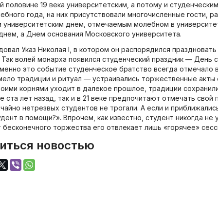
ой половине 19 века университетским, а потому и студенческ
ебного года, на них присутствовали многочисленные гости, р
 университетским днем, отмечаемым молебном в университетс
днем, а Днем основания Московского университета.
овал Указ Николая I, в котором он распорядился праздновать
 Так волей монарха появился студенческий праздник — День ст
 именно это событие студенческое братство всегда отмечало
мело традиции и ритуал — устраивались торжественные акты с
воими корнями уходит в далекое прошлое, традиции сохранили
е ста лет назад, так и в 21 веке предпочитают отмечать свой 
чайно нетрезвых студентов не трогали. А если и приближались
дент в помощи?». Впрочем, как известно, студент никогда не
т бесконечного торжества его отвлекает лишь «горячее» сесс
иться новостью