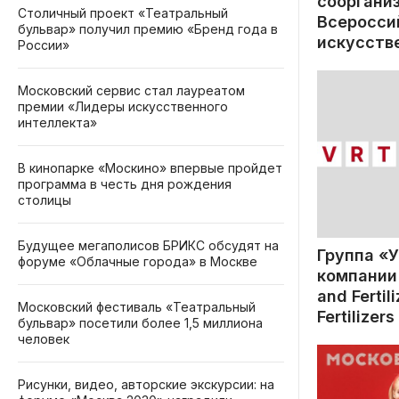
сооргани
Столичный проект «Театральный
Всеросси
бульвар» получил премию «Бренд года в
искусств
России»
Московский сервис стал лауреатом
премии «Лидеры искусственного
интеллекта»
В кинопарке «Москино» впервые пройдет
программа в честь дня рождения
столицы
Будущее мегаполисов БРИКС обсудят на
Группа «
форуме «Облачные города» в Москве
компании 
and Fertil
Московский фестиваль «Театральный
Fertilizer
бульвар» посетили более 1,5 миллиона
Limited 
человек
о создан
предприя
Рисунки, видео, авторские экскурсии: на
карбамид