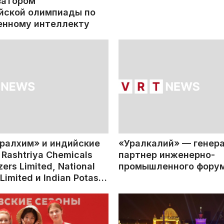
затором
йской олимпиады по
енному интеллекту
Уралхим» и индийские
«Уралкалий» — генер
Rashtriya Chemicals
партнер инженерно-
izers Limited, National
промышленного форум
s Limited и Indian Potash
подписали меморандум
ии совместного
тия по производству
а в России