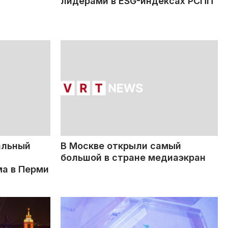
лидерами в ESG-индексах РСПП
альный
В Москве открыли самый
большой в стране медиаэкран
а в Перми