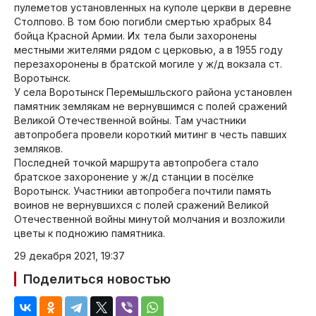
пулеметов установленных на куполе церкви в деревне
Столпово. В том бою погибли смертью храбрых 84
бойца Красной Армии. Их тела были захоронены
местными жителями рядом с церковью, а в 1955 году
перезахоронены в братской могиле у ж/д вокзала ст.
Воротынск.
У села Воротынск Перемышльского района установлен
памятник землякам не вернувшимся с полей сражений
Великой Отечественной войны. Там участники
автопробега провели короткий митинг в честь павших
земляков.
Последней точкой маршрута автопробега стало
братское захоронение у ж/д станции в посёлке
Воротынск. Участники автопробега почтили память
воинов не вернувшихся с полей сражений Великой
Отечественной войны минутой молчания и возложили
цветы к подножию памятника.
29 декабря 2021, 19:37
Поделиться новостью