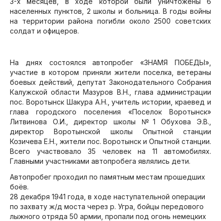
3-х месяцев, в ходе которой были уничтожены 6
населенных пунктов, 2 школы и больница. В годы войны
на территории района погибли около 2500 советских
солдат и офицеров.
На днях состоялся автопробег «ЗНАМЯ ПОБЕДЫ»,
участие в котором приняли жители поселка, ветераны
боевых действий, депутат Законодательного Собрания
Калужской области Мазуров В.Н., глава администрации
пос. Воротынск Шакура А.Н., учитель истории, краевед и
глава городского поселения «Поселок Воротынск»
Литвинова О.И., директор школы №1 Обухова Э.В.,
директор Воротынской школы Опытной станции
Козичева Е.Н., жители пос. Воротынск и Опытной станции.
Всего участвовало 35 человек на 11 автомобилях.
Главными участниками автопробега являлись дети.
Автопробег проходил по памятным местам прошедших
боёв.
28 декабря 1941 года, в ходе наступательной операции
по захвату ж/д моста через р. Угра, бойцы передового
лыжного отряда 50 армии, пропали под огонь немецких